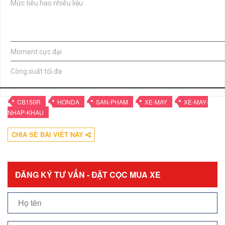
Mức tiêu hao nhiêu liệu
Tốc độ
Moment cực đại
Công suất tối đa
•
•
•
•
•
CB150R
HONDA
SAN-PHAM
XE-MAY
XE-MAY-
NHAP-KHAU
CHIA SẺ BÀI VIẾT NÀY
ĐĂNG KÝ TƯ VẤN - ĐẶT CỌC MUA XE