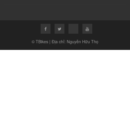
© TBikes | Địa chỉ: Nguyễn Hữu Thọ