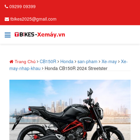
09299 09399
tbikes2025@gmail.com
CB150R
Honda
san-pham
Xe-may
Xe-
Trang Chủ
may-nhap-khau
Honda CB150R 2024 Streetster