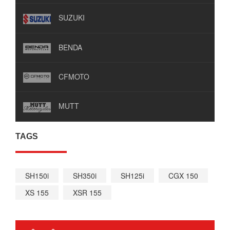
SUZUKI
BENDA
CFMOTO
MUTT
TAGS
SH150i
SH350i
SH125i
CGX 150
XS 155
XSR 155