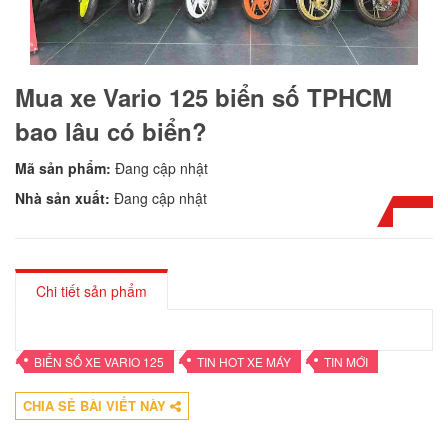
Mua xe Vario 125 biển số TPHCM
bao lâu có biển?
Mã sản phẩm:
Đang cập nhật
Nhà sản xuất:
Đang cập nhật
Chi tiết sản phẩm
•
•
•
BIỂN SỐ XE VARIO 125
TIN HOT XE MÁY
TIN MỚI
CHIA SẺ BÀI VIẾT NÀY