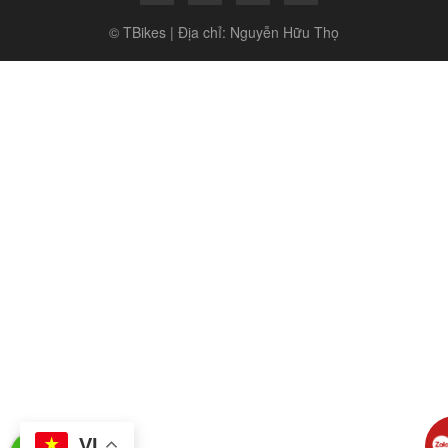
© TBikes | Địa chỉ: Nguyễn Hữu Thọ
VI