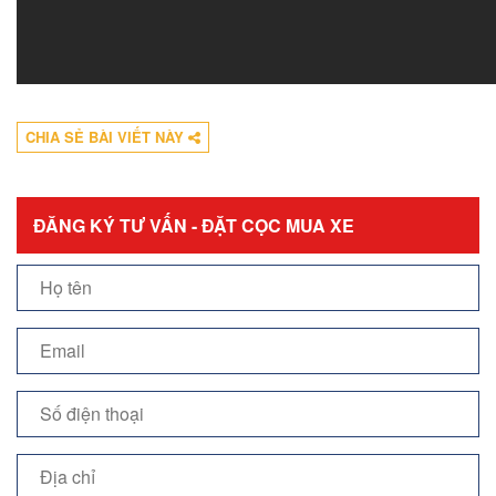
CHIA SẺ BÀI VIẾT NÀY
ĐĂNG KÝ TƯ VẤN - ĐẶT CỌC MUA XE