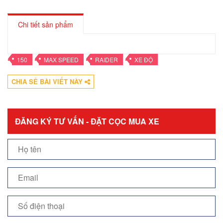
Chi tiết sản phẩm
•
•
•
•
150
MAX SPEED
RAIDER
XE ĐỘ
CHIA SẺ BÀI VIẾT NÀY
ĐĂNG KÝ TƯ VẤN - ĐẶT CỌC MUA XE