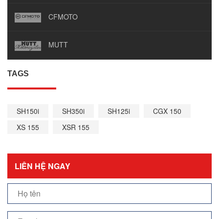
CFMOTO
MUTT
TAGS
SH150i
SH350i
SH125i
CGX 150
XS 155
XSR 155
LIÊN HỆ NGAY