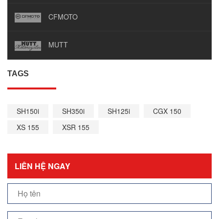
CFMOTO
MUTT
TAGS
SH150i
SH350i
SH125i
CGX 150
XS 155
XSR 155
LIÊN HỆ NGAY