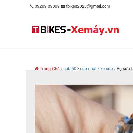
09299 09399
tbikes2025@gmail.com
cub 50
cub nhật
xe cub
Bộ sưu t
Trang Chủ