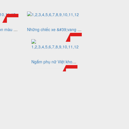
Mua xe cub nên chọn màu nào cho hợp
Những chiếc xe &#39;vang bóng một thời&#39; được &#39;săn lùng&#39; nhiều nhất
Ngắm phụ nữ Việt khoe dáng trên những chiếc xe vang bóng một thời