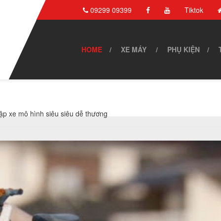
09299 09399
Tiktok
HOME
XE MÁY
PHỤ KIỆN
ập xe mô hình siêu siêu dễ thương