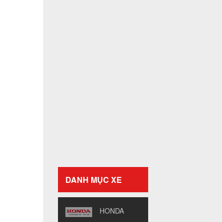
DANH MỤC XE
HONDA