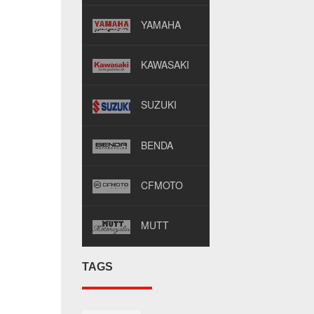
YAMAHA
KAWASAKI
SUZUKI
BENDA
CFMOTO
MUTT
TAGS